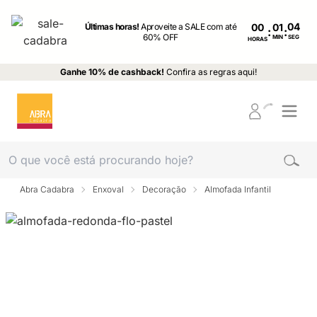
Últimas horas!
Aproveite a SALE com até
00
:
:
60% OFF
MIN
SEG
HORAS
Ganhe 10% de cashback!
Confira as regras aqui!
Abra Cadabra
Enxoval
Decoração
Almofada Infantil