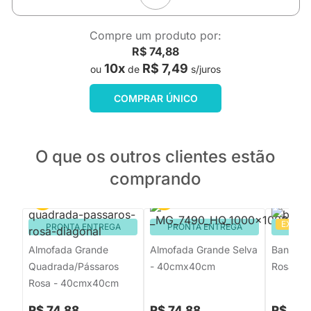
Compre um produto por:
R$ 74,88
10x
R$ 7,49
ou
de
s/juros
COMPRAR ÚNICO
O que os outros clientes estão
comprando
EXCLU
PRONTA ENTREGA
PRONTA ENTREGA
PRON
Almofada Grande
Almofada Grande Selva
Bandeiro
Quadrada/Pássaros
- 40cmx40cm
Rosa
Rosa - 40cmx40cm
R$ 74,88
R$ 74,88
R$ 78,