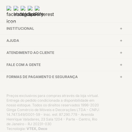
INSTITUCIONAL
AJUDA
ATENDIMENTO AO CLIENTE
FALE COM A GENTE
FORMAS DE PAGAMENTO E SEGURANÇA
Preços exclusivos para compras através da loja virtual.
Entrega do pedido condicionada a disponibilidade em
nosso estoque. Todos os direitos reservados 1996-2020
Ginga Comércio de Móveis e Decorações LTDA - CNPJ:
14.747.549/0001-59 - Insc. est: 87.290.778 - Avenida
Henrique Valadares, 23 Sala 1204 - Parte - Centro, Rio
de Janeiro - RJ 20231-030
Tecnologia:
VTEX, Deco