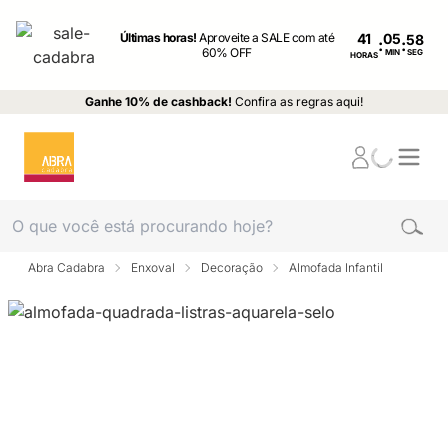
Últimas horas!
Aproveite a SALE com até
41
:
:
60% OFF
MIN
SEG
HORAS
Ganhe 10% de cashback!
Confira as regras aqui!
Abra Cadabra
Enxoval
Decoração
Almofada Infantil