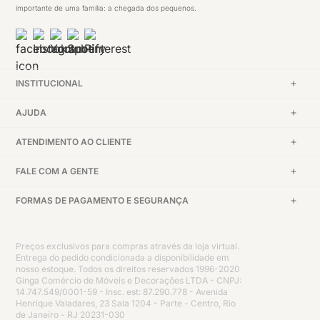
importante de uma família: a chegada dos pequenos.
INSTITUCIONAL
AJUDA
ATENDIMENTO AO CLIENTE
FALE COM A GENTE
FORMAS DE PAGAMENTO E SEGURANÇA
Preços exclusivos para compras através da loja virtual.
Entrega do pedido condicionada a disponibilidade em
nosso estoque. Todos os direitos reservados 1996-2020
Ginga Comércio de Móveis e Decorações LTDA - CNPJ:
14.747.549/0001-59 - Insc. est: 87.290.778 - Avenida
Henrique Valadares, 23 Sala 1204 - Parte - Centro, Rio
de Janeiro - RJ 20231-030