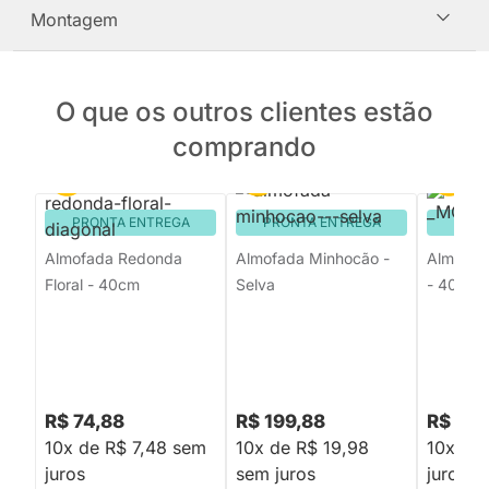
Montagem
O que os outros clientes estão
comprando
PRONTA ENTREGA
PRONTA ENTREGA
PRON
Almofada Redonda
Almofada Minhocão -
Almofad
Floral - 40cm
Selva
- 40cm
R$ 74,88
R$ 199,88
R$ 74,
10x de R$ 7,48 sem
10x de R$ 19,98
10x de
juros
sem juros
juros