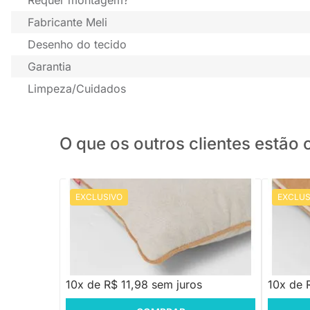
Fabricante Meli
Desenho do tecido
Garantia
Limpeza/Cuidados
O que os outros clientes estã
EXCLUSIVO
EXCLUS
PRONTA ENTREGA
Almofada Areia Com Debrun Caramelo -
Almofada
50x50cm
50x50 c
R$ 119,88
R$ 119
10x de R$ 11,98 sem juros
10x de 