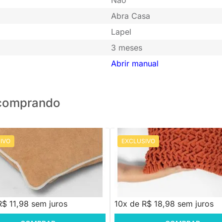
Abra Casa
Lapel
3 meses
Abrir manual
o comprando
IVO
EXCLUSIVO
PRONTA ENTREGA
PRONTA ENTREGA
 Caramelo Com Debrun Areia -
Capa de Almofada Trama Telha -
m
50x50cm
,88
R$ 189,88
R$ 11,98 sem juros
10x de R$ 18,98 sem juros