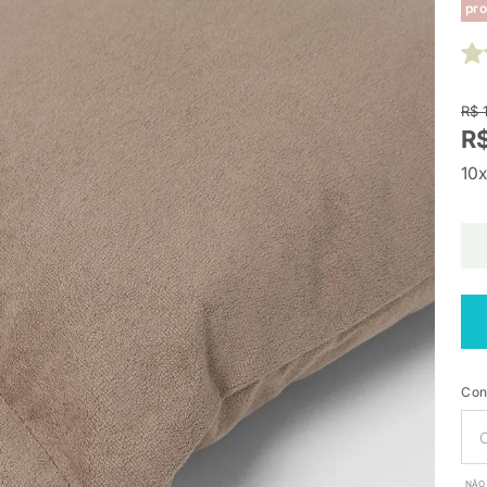
pro
R$ 
R$
10x
Con
NÃO 