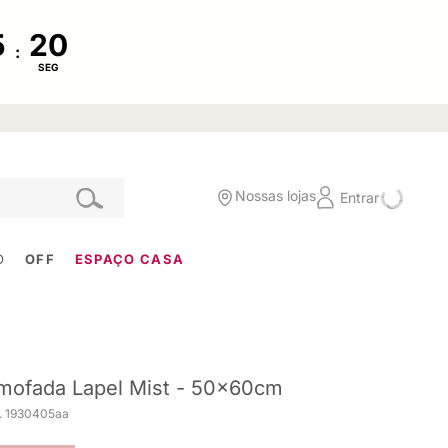
:
SEG
Nossas lojas
Entrar
O
OFF
ESPAÇO CASA
mofada Lapel Mist - 50x60cm
. 1930405aa