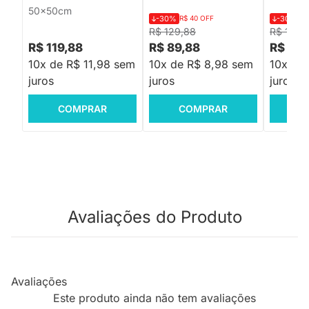
50x50cm
-30%
R$ 40 OFF
-30%
R$
R$ 129,88
R$ 129,
R$ 119,88
R$ 89,88
R$ 89,
10x de R$ 11,98 sem
10x de R$ 8,98 sem
10x de
juros
juros
juros
COMPRAR
COMPRAR
C
Avaliações do Produto
Avaliações
Este produto ainda não tem avaliações