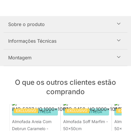
Sobre o produto
Informações Técnicas
Montagem
O que os outros clientes estão
comprando
EXCLUSIVO
EXCLUSIVO
EXCLU
PRONTA ENTREGA
PRONTA ENTREGA
PRON
Almofada Areia Com
Almofada Soff Marfim -
Almofada
Debrun Caramelo -
50x50cm
50x50c