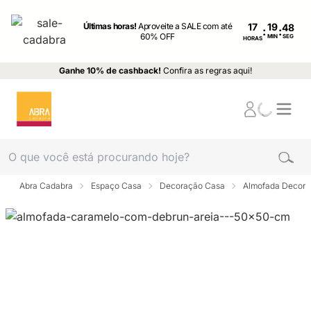
Últimas horas!
Aproveite a SALE com até
17
:
:
60% OFF
MIN
SEG
HORAS
Ganhe 10% de cashback!
Confira as regras aqui!
Abra Cadabra
Espaço Casa
Decoração Casa
Almofada Decora