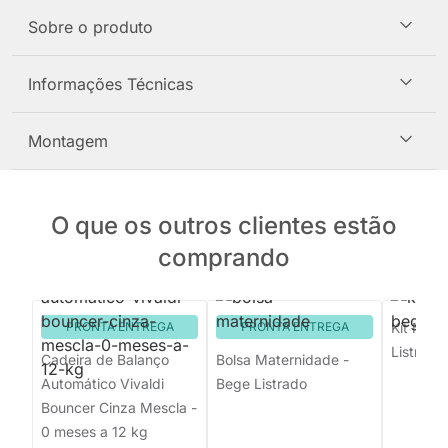
Sobre o produto
Informações Técnicas
Montagem
O que os outros clientes estão
comprando
PRONTA ENTREGA
PRONTA ENTREGA
Kit Mate
Listrado
Cadeira de Balanço
Bolsa Maternidade -
Automático Vivaldi
Bege Listrado
Bouncer Cinza Mescla -
0 meses a 12 kg