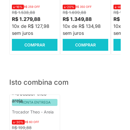
-16%
R$ 259 OFF
-20%
R$ 350 OFF
-40%
R$
R$ 1.538,88
R$ 1.699,88
R$ 1.619
R$ 1.279,88
R$ 1.349,88
R$ 959
10x de R$ 127,98
10x de R$ 134,98
10x de
sem juros
sem juros
sem jur
COMPRAR
COMPRAR
C
Isto combina com
PRONTA ENTREGA
Trocador Theo - Areia
-30%
R$ 60 OFF
R$ 199,88