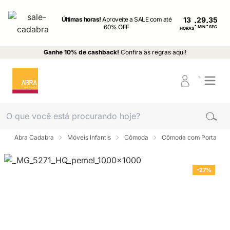
Últimas horas!
Aproveite a SALE com até
13
:
:
60% OFF
MIN
SEG
HORAS
Ganhe 10% de cashback!
Confira as regras aqui!
Abra Cadabra
Móveis Infantis
Cômoda
Cômoda com Porta
-27%