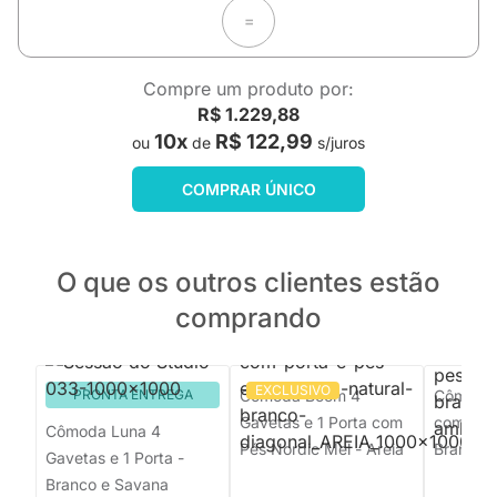
=
Compre um produto por:
R$ 1.229,88
10x
R$ 122,99
ou
de
s/juros
COMPRAR ÚNICO
O que os outros clientes estão
comprando
EXCLUSIVO
PRONTA ENTREGA
Cômoda Boom 4
Cômoda 
Gavetas e 1 Porta com
com Pés
Cômoda Luna 4
Pés Nordic Mel - Areia
Branco
Gavetas e 1 Porta -
Branco e Savana