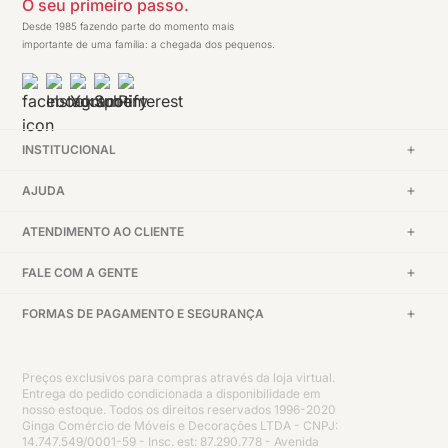
O seu primeiro passo.
Desde 1985 fazendo parte do momento mais
importante de uma família: a chegada dos pequenos.
INSTITUCIONAL
AJUDA
ATENDIMENTO AO CLIENTE
FALE COM A GENTE
FORMAS DE PAGAMENTO E SEGURANÇA
Preços exclusivos para compras através da loja virtual.
Entrega do pedido condicionada a disponibilidade em
nosso estoque. Todos os direitos reservados 1996-2020
Ginga Comércio de Móveis e Decorações LTDA - CNPJ:
14.747.549/0001-59 - Insc. est: 87.290.778 - Avenida