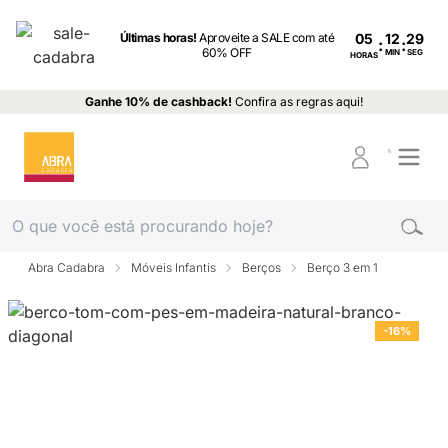
Últimas horas!
Aproveite a SALE com até
05
:
:
60% OFF
MIN
SEG
HORAS
Ganhe 10% de cashback!
Confira as regras aqui!
Abra Cadabra
Móveis Infantis
Berços
Berço 3 em 1
-16%