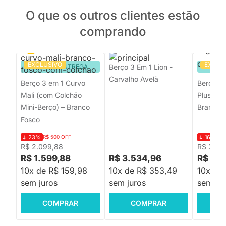
O que os outros clientes estão
comprando
EXCLUSIVO
EXCLU
PRONTA ENTREGA
Berço 3 Em 1 Lion -
PRON
Carvalho Avelã
Berço 3 em 1 Curvo
Berço Ev
Mali (com Colchão
Plus 3 e
Mini-Berço) – Branco
Branco 
Fosco
-23%
R$ 500 OFF
-16%
R$
R$ 2.099,88
R$ 3.46
R$ 1.599,88
R$ 3.534,96
R$ 2.8
10x de R$ 159,98
10x de R$ 353,49
10x de
sem juros
sem juros
sem jur
COMPRAR
COMPRAR
C