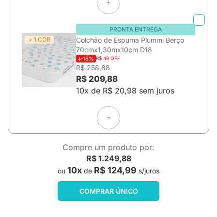
PRONTA ENTREGA
+ 1 COR
Colchão de Espuma Plummi Berço
70cmx1,30mx10cm D18
-18%
R$ 49 OFF
R$ 258,88
R$ 209,88
10x de R$ 20,98 sem juros
=
Compre um produto por:
R$ 1.249,88
10x
R$ 124,99
ou
de
s/juros
COMPRAR ÚNICO